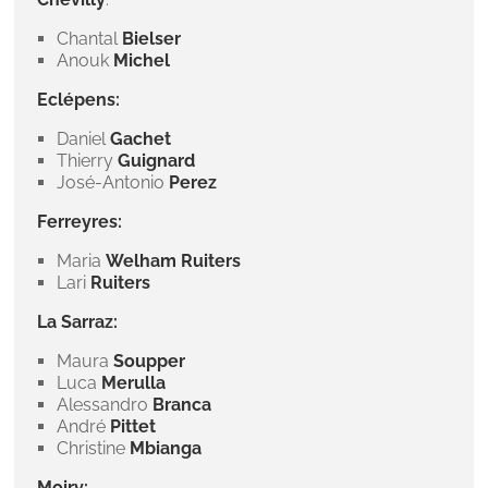
Chantal
Bielser
Anouk
Michel
Eclépens:
Daniel
Gachet
Thierry
Guignard
José-Antonio
Perez
Ferreyres:
Maria
Welham Ruiters
Lari
Ruiters
La Sarraz:
Maura
Soupper
Luca
Merulla
Alessandro
Branca
André
Pittet
Christine
Mbianga
Moiry: